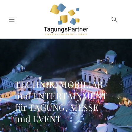
Direkt
zum
Inhalt
TECHNIK, MOBILIAR
und ENTERTAINMENT
für TAGUNG, MESSE
und EVENT